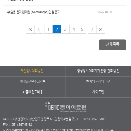
수술용 전자현미경(Microscope)입찰공고
2025-08-22
1
2
3
4
5
전체목록
개인정보처리방침
영상정보처리기기 운영·관리 방침
이메일무단수집거부
환자의 권리와 의무
비급여 진료비용
사이트맵
(47227) 부산광역시 부산진구 양정로 62(양정역 4번 출구)
TEL : (051) 867-5101
FAX : (051) 867-5162
사업자등록번호 : 605-82-04243
(동의병원) 상호명 : 학교법인 동의병원
대표자 : 이인옥