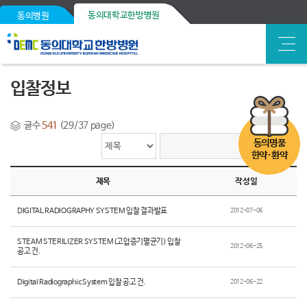
동의대학교한방병원
동의병원
입찰정보
글수
541
(29/37 page)
동의명품
한약·환약
제목
작성일
DIGITAL RADIOGRAPHY SYSTEM 입찰 결과발표
2012-07-06
STEAM STERILIZER SYSTEM(고압증기멸균기) 입찰
2012-06-25
공고 건.
Digital Radiographic System 입찰 공고 건.
2012-06-22