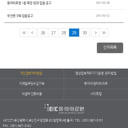
동의의료원 1층 매장 임대 입찰 공고
2012-03-28
무선랜 구축 입찰공고
2012-03-22
26
27
28
29
30
전체목록
개인정보처리방침
영상정보처리기기 운영·관리 방침
이메일무단수집거부
환자의 권리와 의무
비급여 진료비용
사이트맵
(47227) 부산광역시 부산진구 양정로 62(양정역 4번 출구)
TEL : (051) 867-5101
FAX : (051) 867-5162