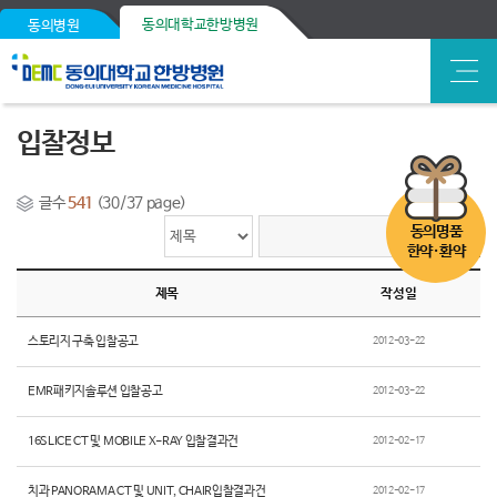
동의대학교한방병원
동의병원
입찰정보
글수
541
(30/37 page)
동의명품
한약·환약
제목
작성일
스토리지 구축 입찰공고
2012-03-22
EMR패키지솔루션 입찰공고
2012-03-22
16SLICE CT 및 MOBILE X-RAY 입찰결과건
2012-02-17
치과 PANORAMA CT 및 UNIT, CHAIR입찰결과건
2012-02-17