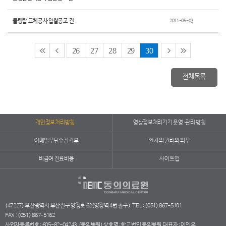
쿨링탑 교체공사 입찰공고 건
2011-05-03
26
27
28
29
30
전체목록
개인정보처리방침
영상정보처리기기 운영·관리 방침
이메일무단수집거부
환자의 권리와 의무
비급여 진료비용
사이트맵
(47227) 부산광역시 부산진구 양정로 62(양정역 4번 출구)
TEL : (051) 867-5101
FAX : (051) 867-5162
사업자등록번호 : 605-82-04243
(동의병원) 상호명 : 학교법인 동의병원
대표자 : 이인옥