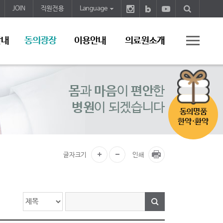
JOIN
직원전용
Language
안내
동의광장
이용안내
의료원소개
몸
과
마음
이
편안
한
병원
이 되겠습니다
동의명품
한약·환약
글자크기
인쇄