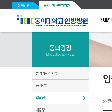
동의대학교한방병원
동의병원
진료
동의광장
Medical Center Plaza
동의의료원 소식
입
공지사항
입찰정보
글
채용정보