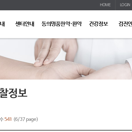
HOME
LOGIN
안내
센터안내
동의명품한약·환약
건강정보
검진
찰정보
수
541
(6/37 page)