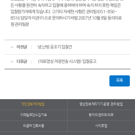
든 사항을 완전히 숙지하고 입찰에 응하여야 하며 숙지 하지 못한 책임은
입찰참가자에게 있습니다. ②기타 자세한 사항은 관리팀(051-850-
8516 담당자 이관구)으로 문의하시기 바람 2007년 10월 8일 동의의료
원 관리팀장
이전글
냉,난방 공조기 입찰건
다음글
(의료영상 저장전송 시스템) 입찰공고
목록
개인정보처리방침
영상정보처리기기 운영·관리 방침
이메일무단수집거부
환자의 권리와 의무
비급여 진료비용
사이트맵