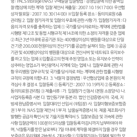
명 : PACS storage(NAS) 구매일찰 입찰방법 : 경쟁입찰에 의한 총액입
찰(협상에 의한 계약) 입찰 제안서 제출일 : 2007.10.19(17:00) 우선협
상자 발표일 : 2007.10.30(14:00) ※입찰 등록 장소 : 동의의료원 6층
관리팀 2. 입찰 참가자격 및 입찰의 무효에 관한 사항 가. 입찰참가자격 : 다
음의 자격 모두를 충족하는 업체 ① 국가를 당사자로하는 계약에 관한법률
시행령 제12조 및 동법 시행규칙 제14조에 의한 소정의 자격을 갖춘 업체
② 최근 3년 이내에 공공기관 또는 400병상이상의 병원을 대상으로 단일
건 기준 200,000천원이상의 전산기기를 공급한 실적이 있는 업체 ③ 공공
기관 및 400병상이상의 병원을 대상으로 전산서버 및 네트워크 유지보수
를 하고 있는 업체 ④입촬공고의 현재 주된 영업소 또는 유지보수 인력이
상주하는 영업소가 부산광역시 지역에 있는 업체 나. 입찰무효에 관한 사
항 우리병원 업무규칙 및 국가를 당사자로 하는 계약에 관한 법률 시행령
규칙의 규정에 의합니다. 3. 낙찰자 결정방법 : 우선협상업체 중 본원의 적
격심사 후 결정 4. 입찰등록 ① 등록기간 : 2007.10.19까지 ② 등록장소 :
동의의료원 관리팀 ③ 제출서류 : 가. 입찰참가 신청서 (본원 소정양식) 나.
사업자등록증 사본 다. 법인등기부 등본 라. 법인 인감증명서 마. 국세, 지
방세 완납증명서 바. 입찰대리인 선임서 (위임장) 사. 입찰이행보증보험증
권 1부 아. NAS 입찰 제안서 1부 자. 납품실적증명서 차. 제품 제조회사가
발행한 공급자 확인서 및 기술지원 확약서 5. 입찰보증금 및 귀속에 관한
사항 입찰금액의 100분의 5이상을 입찰등록 마감시까지 납부하여야 하
며, 낙찰통지를 받은 날로부터 7일 이내에 계약을 체결하지 않을 경우 입찰
보증금은 우리원에 귀속됨 6. 기타사항 ① 입찰참가자는 입찰에 필요한 모