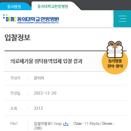
동의대학교한방병원
동의병원
입찰정보
의료폐기물 위탁용역업체 입찰 결과
동의명품
한약·환약
작성자
관리자
작성일
2022-12-20
조회
3212
File1
입찰자발표1.hwp
(
Size
: 11 Kbyte /
Down
:
288)