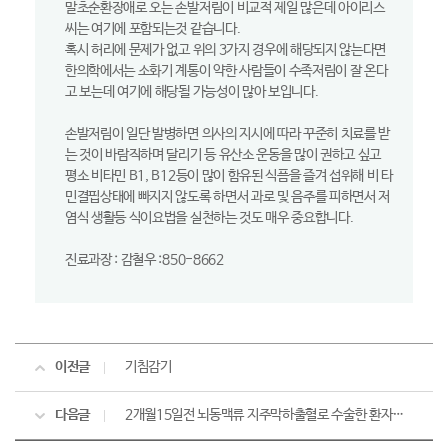
말초순환장애로 오는 손발저림이 비교적 제일 많은데 아이리스
씨는 여기에 포함되는것 같습니다.
혹시 허리에 문제가 없고 위의 3가지 경우에 해당되지 않는다면
한의학에서는 소화기 계통이 약한 사람들이 수족저림이 잘 온다
고 보는데 여기에 해당될 가능성이 많아 보입니다.
손발저림이 일단 발병하면 의사의 지시에 따라 꾸준히 치료를 받
는 것이 바람직하며 달리기 등 유산소 운동을 많이 권하고 싶고
평소 비타민 B1, B12등이 많이 함유된 식픔을 즐겨 섭위해 비 타
민결핍상태에 빠지지 않도록 하면서 과로 및 음주를 피하면서 저
염식 생활등 식이요법을 실천하는 것도 매우 중요합니다.
진료과장 : 감철우 :850-8662
이전글
기침감기
다음글
2개월15일전 뇌동맥류 지주막하출혈로 수술한 환자인데,심한 장염에 위독한..어디로?