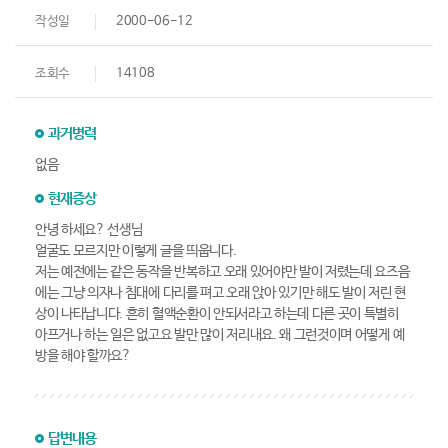
작성일
2000-06-12
조회수
14108
과거병력
없음
현재증상
안녕 하세요? 선생님
얼굴도 모르지만 이렇게 글을 띄웁니다.
저는 예전에는 같은 동작을 반복하고 오래 있어야만 발이 저렸는데 요즈음
에는 그냥 의자나 침대에 다리를 펴고 오래 앉아 있기만 해도 발이 저린 현
상이 나타납니다. 흔히 혈액순환이 안되서라고 하는데 다른 곳이 특별히
아프거나 하는 일은 없고요 발만 많이 저리내요. 왜 그런것이며 어떻게 예
방을 해야 할까요?
답변내용