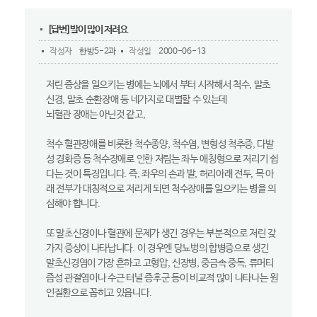
[답변]발이 많이 저려요
작성자
한방5-2과
작성일
2000-06-13
저린 증상을 일으키는 병에는 뇌에서 부터 시작해서 척수, 말초
신경, 말초 순환장애 등 네가지로 대별할 수 있는데
뇌혈관 장애는 아닌것 같고,
척수 혈관장애를 비롯한 척수종양, 척수염, 변형성 척추증, 다발
성 경화증 등 척수장애로 인한 저림는 좌누 애칭형으로 저리기 쉽
다는 것이 특징입니다. 즉, 좌우의 손과 발, 허리아래 전두, 목 아
래 전부가 대칭적으로 저리게 되면 척수장애를 일으키는 병을 의
심해야 합니다.
또 말초신경이나 혈관에 문제가 생긴 경우는 부분적으로 저린 갖
가지 증상이 나타납니다. 이 경우엔 당뇨벙의 합병증으로 생긴
말초신경염이 가장 흔하고 고형압, 신장병, 중금속 중독, 류머티
즘성 관절염이나 수근 터널 증후군 등이 비교적 많이 나타나는 원
인질환으로 꼽히고 있읍니다.