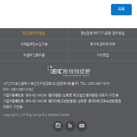
목록
개인정보처리방침
영상정보처리기기 운영·관리 방침
이메일무단수집거부
환자의 권리와 의무
비급여 진료비용
사이트맵
(47227) 부산광역시 부산진구 양정로 62(양정역 4번 출구)
TEL : (051) 867-5101
FAX : (051) 867-5162
사업자등록번호 : 605-82-04243
(동의병원) 상호명 : 학교법인 동의병원
대표자 : 이인옥
사업자등록번호 : 605-82-04239
(동의대학교한방병원) 상호명 : 동의대학교부속한방병원
대표자 : 이인옥
Copyright ⓒ 2018 by Dong-Eui Medical Center.