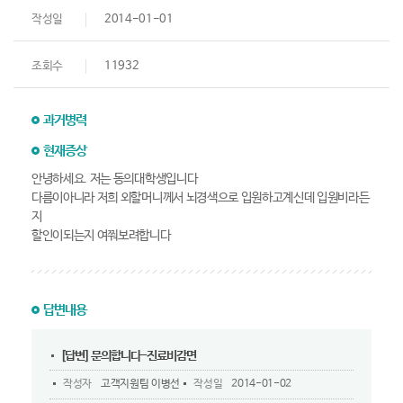
작성일
2014-01-01
조회수
11932
과거병력
현재증상
안녕하세요. 저는 동의대학생입니다
다름이아니라 저희 외할머니께서 뇌경색으로 입원하고계신데 입원비라든
지
할인이되는지 여쭤보려합니다
답변내용
[답변] 문의합니다-진료비감면
작성자
고객지원팀 이병선
작성일
2014-01-02