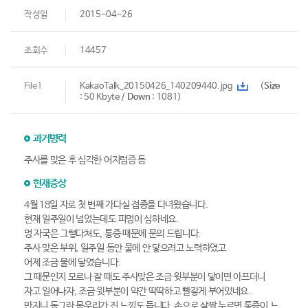
작성일
2015-04-26
조회수
14457
File1
KakaoTalk_20150426_140209440.jpg
(
Size
: 50 Kbyte /
Down
: 1081)
과거병력
주사를 맞은 후 심각한 어지럼증 등
현재증상
4월 18일 자로 첫 번째 가다실 접종을 다녀왔습니다.
현재 일주일이 넘었는데도 피멍이 심하네요.
멍 자국은 그렇다쳐도, 통증 때문에 문의 드립니다.
주사 맞은 부위, 일주일 동안 물에 안 닿으려고 노력하였고
어제 조금 물에 닿였습니다.
그 때문인지 모르나 잘 때도 주사맞은 조금 윗부분이 닿이면 아프더니
자고 일어나자, 조금 윗부분이 약간 딱딱하고 빨갛게 부어있네요.
만지니 동그란 몽우리가 진 느낌도 듭니다. 손으로 살짝 누르면 통증이 느