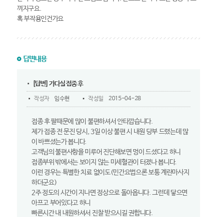
껴지구요.
혹 부작용인건가요
답변내용
[답변] 가다실 접종 후
작성자
임수현
작성일
2015-04-28
접종 후 팔때문에 많이 불편하셔서 안타깝습니다.
제가 접종 전 문진 당시, 3일 이상 불편 시 내원 당부 드렸는데 많
이 바쁘셨는가 봅니다.
고객님의 불편사항을 미루어 진단해보면 멍이 드셨다고 하니
접종부위 밖에서는 보이지 않는 미세혈관이 터졌나 봅니다.
이런 경우는 특별한 치료 없이도(민간요법으론 보통 계란마사지
하더군요)
2주 정도의 시간이 지나면 정상으로 돌아옵니다. 그런데 닿으면
아프고 부어있다고 하니
빠른시간 내 내원하셔서 진찰 받으시길 권합니다.