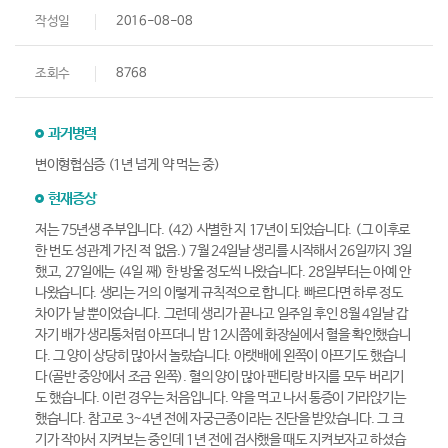
작성일
2016-08-08
조회수
8768
과거병력
변이형협심증 (1년 넘게 약 먹는 중)
현재증상
저는 75년생 주부입니다. (42) 사별한 지 17년이 되었습니다. (그 이후로
한 번도 성관계 가진 적 없음.) 7월 24일날 생리를 시작해서 26일까지 3일
했고, 27일에는 (4일 째) 한 방울 정도씩 나왔습니다. 28일부터는 아예 안
나왔습니다. 생리는 거의 이렇게 규칙적으로 합니다. 빠르다면 하루 정도
차이가 날 뿐이었습니다. 그런데 생리가 끝나고 일주일 후인 8월 4일날 갑
자기 배가 생리통처럼 아프더니 밤 12시쯤에 화장실에서 혈을 확인했습니
다. 그 양이 상당히 많아서 놀랐습니다. 아랫배에 왼쪽이 아프기도 했습니
다(골반 중앙에서 조금 왼쪽). 혈의 양이 많아 팬티랑 바지를 모두 버리기
도 했습니다. 이런 경우는 처음입니다. 약을 먹고 나서 통증이 가라앉기는
했습니다. 참고로 3~4년 전에 자궁근종이라는 진단을 받았습니다. 그 크
기가 작아서 지켜보는 중인데 1년 전에 검사했을 때도 지켜보자고 하셨습