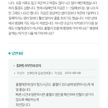
니다. 요즘 식욕도 없고 피곤하고 짜증도 많이 나고 많이 예민해졌습니다.
허리 통증도 심합니다. 현재 4일째인데 지금은 1~3일째보다는 덜 나오지
만 그래도 나오긴 합니다. 지금은 정상적인 생리 양보다 적은데 1일부터 3
일째까지는 생리 양보다 훨씬 많아서 줄줄 흐르기도 했습니다. 이런 상태
에서 병원에 가도 되는지 걱정입니다. 아니면 조금 더 지켜보다가 다음 달
에도 이렇게생리가 아닌데도 출혈이 있을 때 병원에 가야 하나요? 병원에
갈 때는 피가 안 나올 때 가야 하나요?
답변내용
[답변] 산부인과 문의
작성자
산부인과 김상진과장
작성일
2016-08-08
출혈때문에 많이 힘드시군요. 출혈이 있으실때 방문하시는게 제
일 좋습니다.
빠른 시간내 방문하시면 출혈의 원인을 확인하여 빈혈이 생기지
않도록 예방하는게
최선입니다.