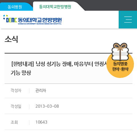
동의대학교한방병원
동의병원
소식
[한방내과] 남성 성기능 장애, 마음부터 안정시켜 신체
동의명품
한약·환약
기능 향상
작성자
관리자
작성일
2013-03-08
조회
10643