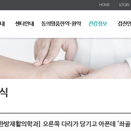
HOME
LOGIN
안내
센터안내
동의명품한약·환약
건강정보
검진
식
[한방재활의학과] 오른쪽 다리가 당기고 아픈데 '좌