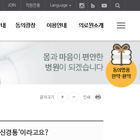
JOIN
직원전용
Language
안내
동의광장
이용안내
의료원소개
몸
과
마음
이
편안
한
병원
이 되겠습니다
동의명품
한약·환약
글자크기
인쇄
골신경통'이라고요?