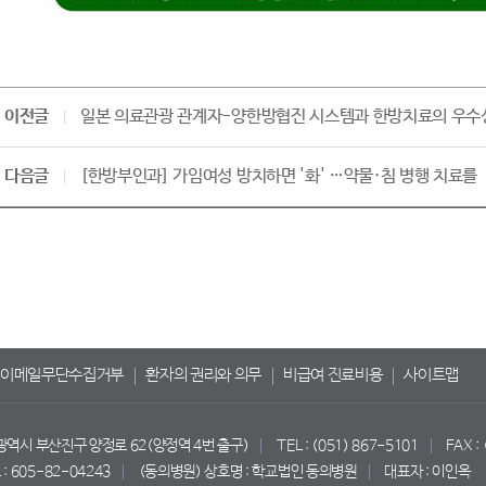
이전글
일본 의료관광 관계자-양한방협진 시스템과 한방치료의 우수
다음글
[한방부인과] 가임여성 방치하면 '화' …약물·침 병행 치료를
이메일무단수집거부
환자의 권리와 의무
비급여 진료비용
사이트맵
산광역시 부산진구 양정로 62(양정역 4번 출구)
TEL : (051) 867-5101
FAX :
 605-82-04243
(동의병원) 상호명 : 학교법인 동의병원
대표자 : 이인옥