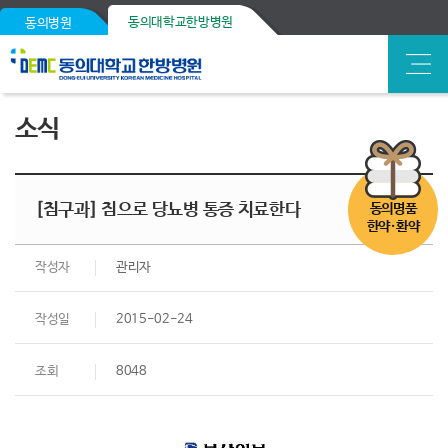
동의대학교한방병원
동의병원
소식
[침구과] 침으로 당뇨병 통증 치료한다
동의명품
한약·환약
작성자
관리자
작성일
2015-02-24
조회
8048